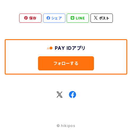
創刊号
保存
シェア
LINE
ポスト
2号
冊子版
3号
PAY IDアプリ
PDF版
冊子
4号
フォローする
PDF
冊子
販売用セット
PDF
5号
定価
6号
© hikipos
冊子
7号