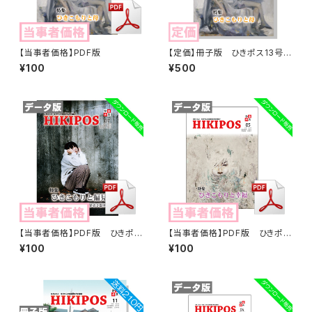
【当事者価格】PDF版
【定価】冊子版 ひきポス13号
「ひきこもりと母」
¥100
¥500
【当事者価格】PDF版 ひきポス
【当事者価格】PDF版 ひきポス
7号「ひきこもりと偏見 ーメディ
5号「ひきこもりと幸福」HIKIPO
¥100
¥100
ア・イメージ・犯罪者予備軍ー」
S