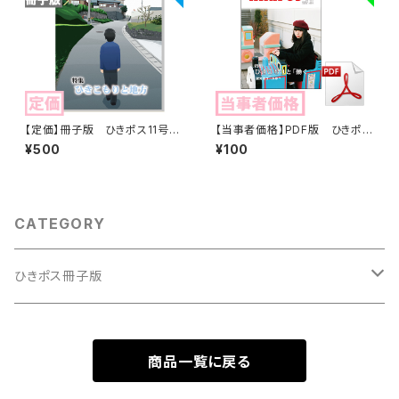
【定価】冊子版 ひきポス11号
【当事者価格】PDF版 ひきポス
「ひきこもりと地方」
4号『ひきこもりと「働く」 ―就労
¥500
¥100
はゴールか？―』HIKIPOS
CATEGORY
ひきポス冊子版
創刊号
商品一覧に戻る
2号