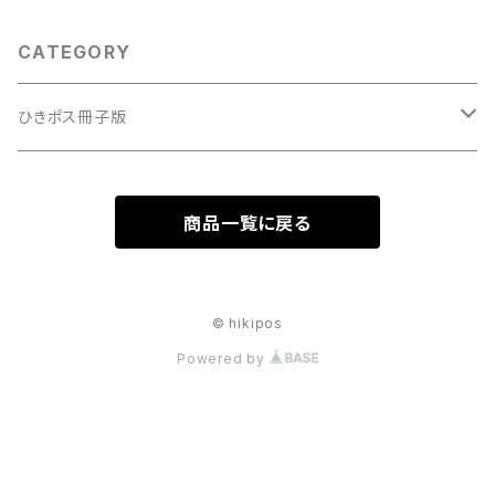
CATEGORY
ひきポス冊子版
創刊号
商品一覧に戻る
2号
冊子版
3号
© hikipos
Powered by
PDF版
冊子
4号
PDF
冊子
販売用セット