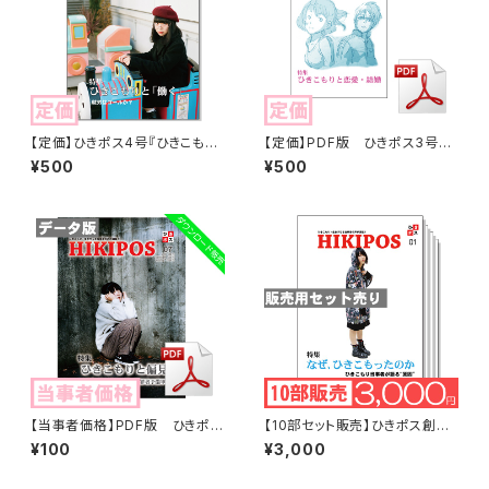
【定価】ひきポス4号『ひきこもり
【定価】PDF版 ひきポス3号
と「働く」 ―就労はゴールか？
「「ひきこもりと恋愛・結婚」HIKI
¥500
¥500
―』HIKIPOS
POS
【当事者価格】PDF版 ひきポス
【10部セット販売】ひきポス創刊
7号「ひきこもりと偏見 ーメディ
号「なぜ、ひきこもったのか」【ひ
¥100
¥3,000
ア・イメージ・犯罪者予備軍ー」
きポスを広める】